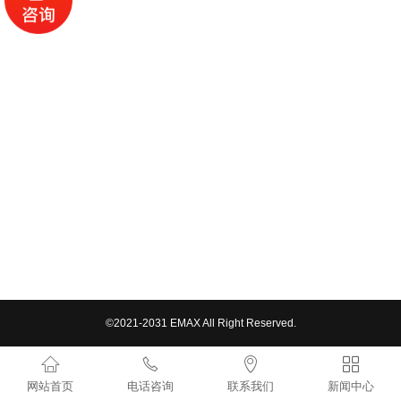
RLC防孤岛测试负载
集装箱式负载
集装箱式纯阻负载箱
集装箱式阻感负载箱
集装箱式中压负载箱
集装箱式直流高压负载
机架式负载箱
机架式负载箱
©2021-2031 EMAX All Right Reserved.
机柜式负载箱




开关器件寿命测试
网站首页
电话咨询
联系我们
新闻中心
裂相柜