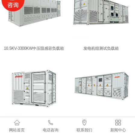
RLC防孤岛测试负载
集装箱式负载
集装箱式纯阻负载箱
集装箱式阻感负载箱
10.5KV-3300KW中压阻感容负载箱
发电机组测试负载箱
集装箱式中压负载箱
集装箱式直流高压负载
机架式负载箱
机架式负载箱
机柜式负载箱




开关器件寿命测试
干式假负载箱
双电压阻感负载箱
网站首页
电话咨询
联系我们
新闻中心
裂相柜