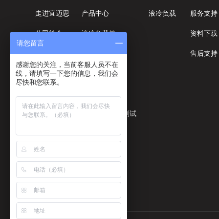
走进宜迈思
产品中心
液冷负载
服务支持
公司简介
液冷负载箱
资料下载
请您留言
企业文化
盘柜式负载箱
售后支持
感谢您的关注，当前客服人员不在
线，请填写一下您的信息，我们会
核心价值观
集装箱式负载
尽快和您联系。
知名客户
机架式负载箱
企业资质
开关器件寿命测试
裂相柜
电子负载箱
电源