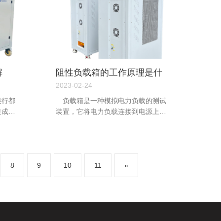
解
阻性负载箱的工作原理是什
么？
2023-02-24
银行都
负载箱是一种模拟电力负载的测试
造成损
装置，它将电力负载连接到电源上，
而不将其连接到平均运行负载上。...
8
9
10
11
»