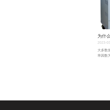
为什
试柴
2023-0
大多数
率因数
法在单
kVA。...