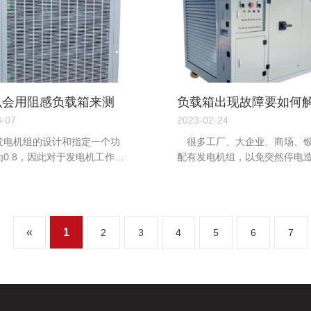
么会用阻感负载箱来测
负载箱出现故障要如何
油发电机组？
决？
3-07
2023-02-24
发电机组的设计和指定一个功
很多工厂、大企业、商场、
为0.8，因此对于发电机工作无
配有发电机组，以免突然停电
位功率因数下提供满载的
失。...
«
1
2
3
4
5
6
7