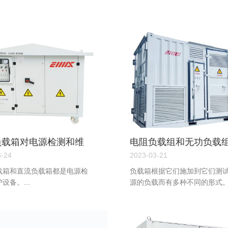
负载箱对电源检测和维
电阻负载组和无功负载
哪些作用？
间的区别
3-24
2023-03-21
载箱和直流负载箱都是电源检
负载箱根据它们施加到它们测
设备。...
源的负载而有多种不同的形式。.