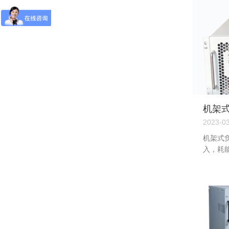
机架
哪些
2023-0
机架式
入，耗
极大地
性。...