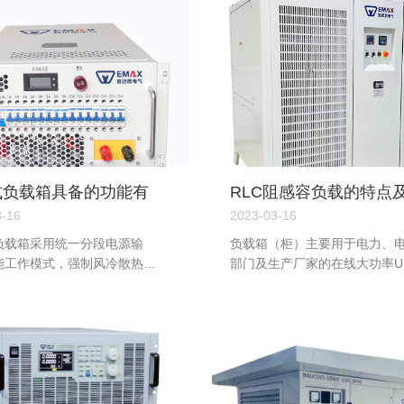
式负载箱具备的功能有
RLC阻感容负载的特点
？
用场景
3-16
2023-03-16
负载箱采用统一分段电源输
负载箱（柜）主要用于电力、
能工作模式，强制风冷散热，
部门及生产厂家的在线大功率U
保证了恒功率放电的可靠
逆变器、开关电源及柴油发电
性能检测、老化等场合。...