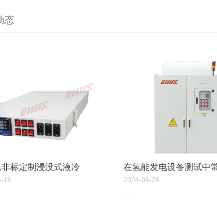
动态
思非标定制浸没式液冷
在氢能发电设备测试中
：引领散热新变革
的负载箱类型
6-16
2024-06-26
...