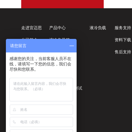
走进宜迈思
产品中心
液冷负载
服务支持
公司简介
液冷负载箱
资料下载
请您留言
企业文化
盘柜式负载箱
售后支持
感谢您的关注，当前客服人员不在
线，请填写一下您的信息，我们会
核心价值观
集装箱式负载
尽快和您联系。
知名客户
机架式负载箱
企业资质
开关器件寿命测试
裂相柜
电子负载箱
电源