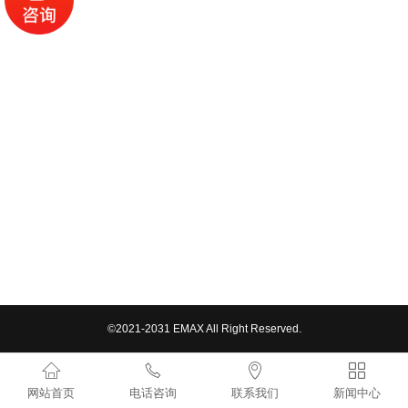
RLC防孤岛测试负载
集装箱式负载
集装箱式纯阻负载箱
集装箱式阻感负载箱
集装箱式中压负载箱
集装箱式直流高压负载
机架式负载箱
机架式负载箱
©2021-2031 EMAX All Right Reserved.
机柜式负载箱




开关器件寿命测试
网站首页
电话咨询
联系我们
新闻中心
裂相柜