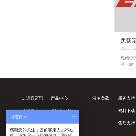
负载
2021-1
现如今
业、农
需要隔
岩棉板
于建筑
面的保
的。 
走进宜迈思
产品中心
液冷负载
服务支持
用于工
公司简介
液冷负载箱
资料下载
业设备
请您留言
花板的
企业文化
盘柜式负载箱
售后支持
要是用
感谢您的关注，当前客服人员不在
的设备
线，请填写一下您的信息，我们会
核心价值观
集装箱式负载