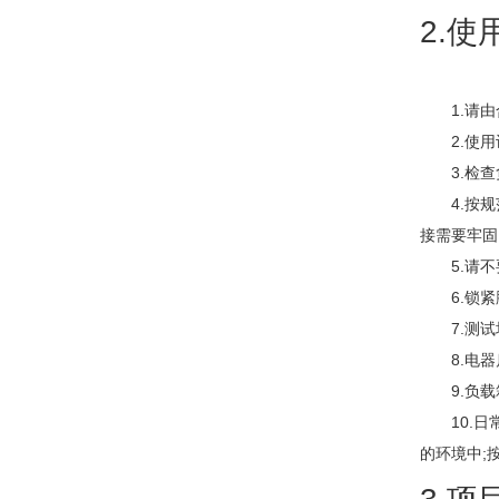
2.
1.请
2.使用
3.检查
4.按规范
接需要牢固
5.请不
6.锁紧
7.测试
8.电器
9.负载
10.日常
的环境中;