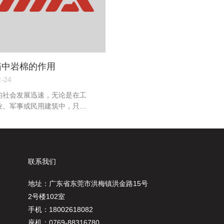
箱中岩棉的作用
2-24
的社会发展迅速，无论是在工
业、军事或民用建筑中，只要
热保温，就都可以看到岩棉。
的主要用途如下： 岩棉主要用
保温中的墙体、屋面、门和地
温，其中墙面保温是最重要
工业上的岩棉保温主要被广泛应
联系我们
业贮罐、锅炉、热交换器等工
中，也可用于船舶的舱壁和天
地址：广东省东莞市洪梅镇洪金路15号
保温、防火阻燃。岩棉卷毡主
2号楼102室
在形状复杂、工作温度比较高
手机：18002618082
保温。岩棉保温带主要是被广
座机：0769-88316780